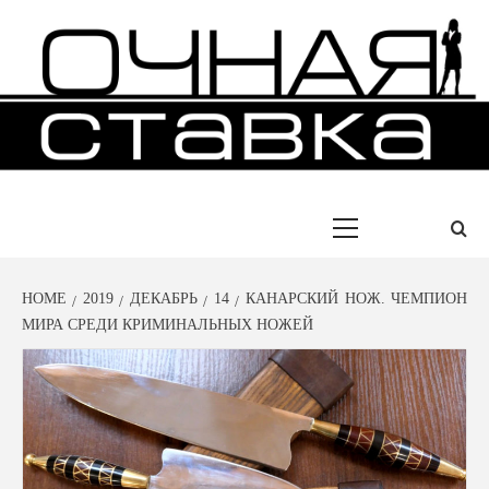
Skip
to
content
ИСТОРИИ УСПЕХА ЛЮДЕЙ
ОЧНАЯ
СТАВКА
Primary
Menu
HOME
2019
ДЕКАБРЬ
14
КАНАРСКИЙ НОЖ. ЧЕМПИОН
МИРА СРЕДИ КРИМИНАЛЬНЫХ НОЖЕЙ