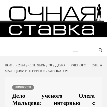
Skip
to
content
ИСТОРИИ УСПЕХА ЛЮДЕЙ
ОЧНАЯ
СТАВКА
Primary
Menu
HOME
2024
СЕНТЯБРЬ
30
ДЕЛО УЧЕНОГО ОЛЕГА
МАЛЬЦЕВА: ИНТЕРВЬЮ С АДВОКАТОМ
ЛИЧНОСТИ
Дело ученого Олега
Мальцева: интервью с