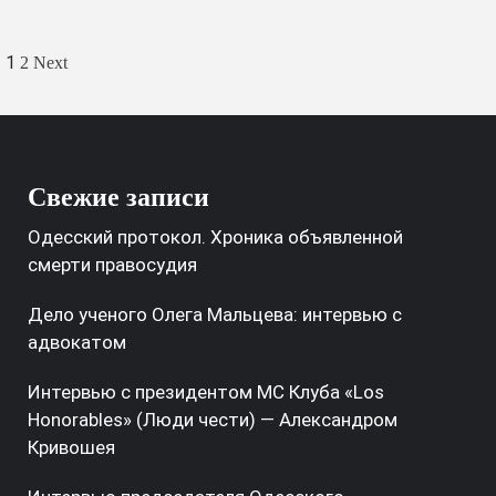
Пагинация
1
2
Next
записей
Свежие записи
Одесский протокол. Хроника объявленной
смерти правосудия
Дело ученого Олега Мальцева: интервью с
адвокатом
Интервью с президентом МС Клуба «Los
Honorables» (Люди чести) — Александром
Кривошея