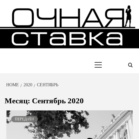
Skip
to
content
ИСТОРИИ УСПЕХА ЛЮДЕЙ
ОЧНАЯ
СТАВКА
Primary
Menu
HOME
2020
СЕНТЯБРЬ
Месяц:
Сентябрь 2020
ПЕРЕДАЧИ